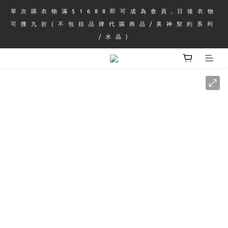
單 次 購 衣 物 滿 $ 1 6 8 8 即 可 成 為 會 員 , 日 後 衣 物 
可 獲 九 折 ( 不 包 括 品 牌 代 購 商 品 / 美 神 契 約 系 列 
/ 水 晶 )