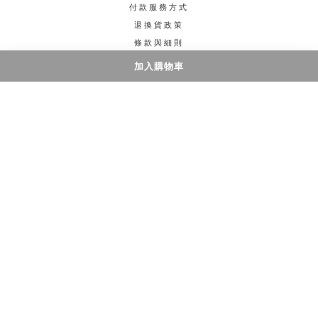
付款服務方式
退換貨政策
條款與細則
加入購物車
聯絡我們
電話 / 3706 1700
門市/ 旺角西洋菜南街5號好望角大廈1905室
時間 / 星期一至五 3:00-10:00PM 星期六日 2:00-
10:00PM
電郵 /hkkikico@gmail.com