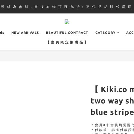
即 可 成 為 會 員 , 日 後 衣 物 可 獲 九 折 ( 不 包 括 品 牌 代 購 商 
ads
NEW ARRIVALS
BEAUTIFUL CONTRACT
CATEGORY
ACC
【 會 員 限 定 換 購 品 】
【 Kiki.co 
two way sh
blue strip
＊會員&非會員均需要
＊付款後，請將付款證