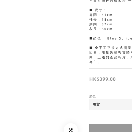
＊圖片顏色只供參考 
■ 尺寸：
肩闊：41cm
袖長：18cm
胸闊：57cm
衣長：60cm
■顏色： Blue Strip
■ 全手工平放方式測
因素，測量數據與實際
內，上述的產品相片、
為主。
HK$399.00
顏色