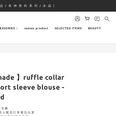
品 / 美 神 契 約 系 列 / 水 晶 )
ESSORIES
senses product
SELECTED ITEMS
BEAUTY
made 】ruffle collar
ort sleeve blouse -
ed
付全數
明上載至訂單通訊位置