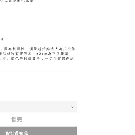
一切以實物顏色為準
ed
量，因布料彈性、測量起始點或人為拉扯等
產品或許有些誤差，±2cm為正常範圍
尺寸、顏色等只供參考，一切以實際產品
售完
貨到通知我