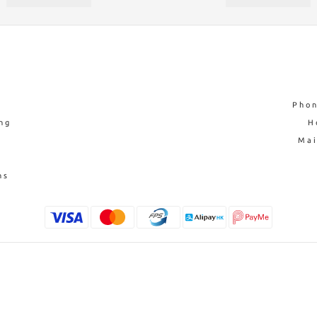
Phon
ng
H
Ma
ns