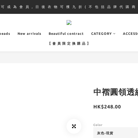
即 可 成 為 會 員 , 日 後 衣 物 可 獲 九 折 ( 不 包 括 品 牌 代 購 商 
.beads
New arrivals
Beautiful contract
CATEGORY
ACCESS
【 會 員 限 定 換 購 品 】
中褶圓領透紗
HK$248.00
Color