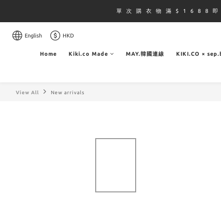
單 次 購 衣 物 滿 $ 1 6 8 8 
English
HKD
Home
Kiki.co Made
MAY.韓國連線
KIKI.CO × sep
View All
New arrivals