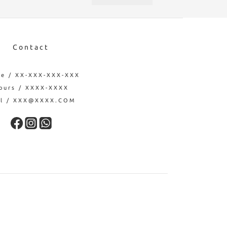
Contact
e / XX-XXX-XXX-XXX
ours / XXXX-XXXX
il / XXX@XXXX.COM