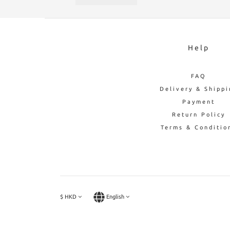
Help
FAQ
Delivery & Shippi
Payment
Return Policy
Terms & Conditio
$
HKD
English