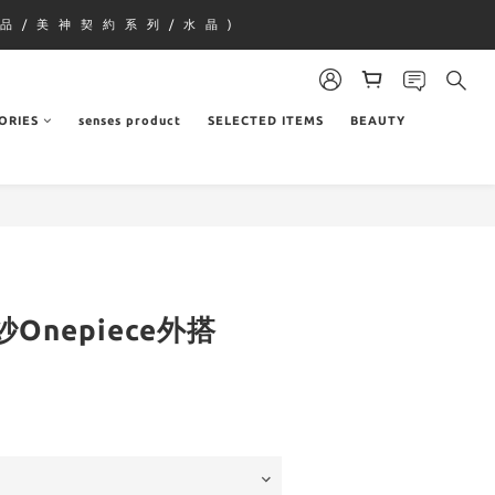
品 / 美 神 契 約 系 列 / 水 晶 )
ORIES
senses product
SELECTED ITEMS
BEAUTY
Onepiece外搭