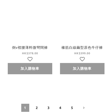
倒v褶腰薄料微彎闊褲
橡筋白線繭型原色牛仔褲
HK$378.00
HK$399.00
加入購物車
加入購物車
1
2
3
4
5