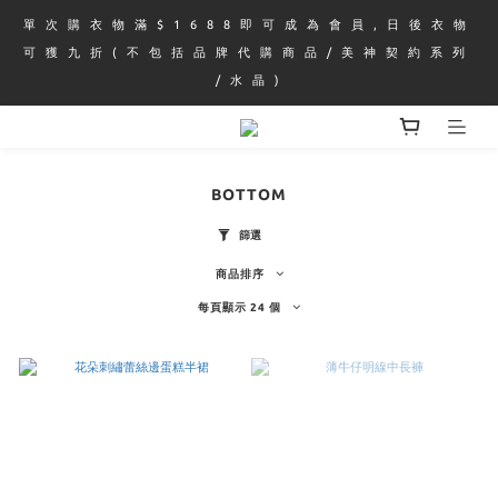
單 次 購 衣 物 滿 $ 1 6 8 8 即 可 成 為 會 員 , 日 後 衣 物 
可 獲 九 折 ( 不 包 括 品 牌 代 購 商 品 / 美 神 契 約 系 列 
/ 水 晶 )
BOTTOM
篩選
商品排序
每頁顯示 24 個