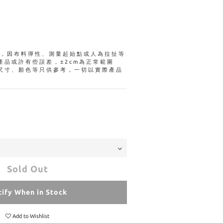
量，因布料彈性、測量起始點或人為拉扯等
產品或許有些誤差，±2cm為正常範圍
尺寸、顏色等只供參考，一切以實際產品
Sold Out
ify When in Stock
Add to Wishlist