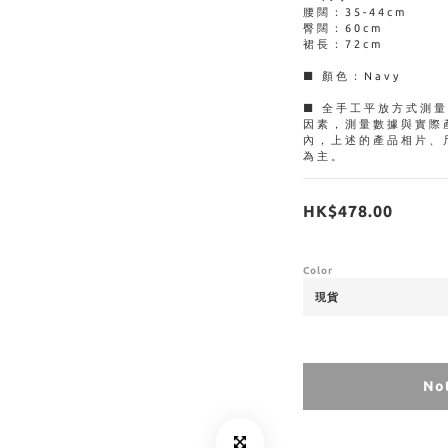
腰闊：35-44cm
臀闊：60cm
裙長：72cm
■ 顏色：Navy
■ 全手工平放方式測
因素，測量數據與實際
內，上述的產品相片、
為主。
HK$478.00
Color
Not