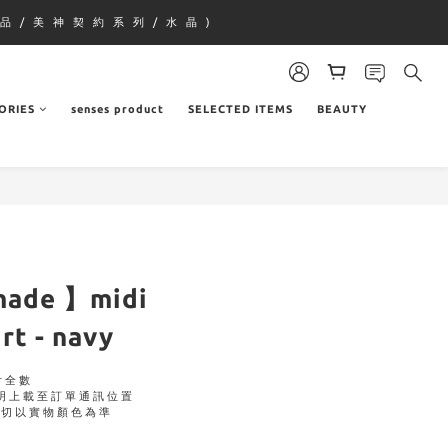
品 / 美 神 契 約 系 列 / 水 晶 )
ORIES
senses product
SELECTED ITEMS
BEAUTY
 made 】midi
rt - navy
付全數
明上載至訂單通訊位置
一切以實物顏色為準