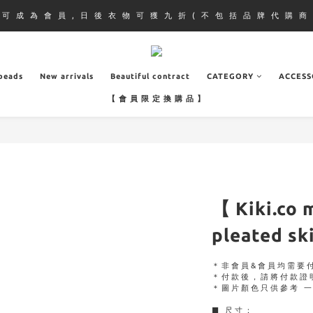
即 可 成 為 會 員 , 日 後 衣 物 可 獲 九 折 ( 不 包 括 品 牌 代 購 商 
.beads
New arrivals
Beautiful contract
CATEGORY
ACCESS
【 會 員 限 定 換 購 品 】
【 Kiki.co
pleated ski
＊非會員&會員均需要
＊付款後，請將付款證
＊圖片顏色只供參考 
■ 尺寸：