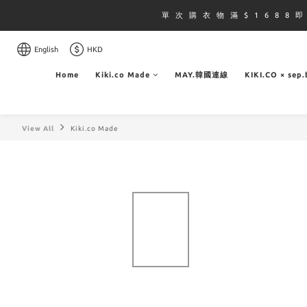
單 次 購 衣 物 滿 $ 1 6 8 8 
English
HKD
Home
Kiki.co Made
MAY.韓國連線
KIKI.CO × sep
View All
Kiki.co Made