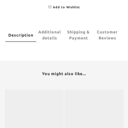
Add to Wishlist
Additional
Shipping &
Customer
Description
details
Payment
Reviews
You might also like...