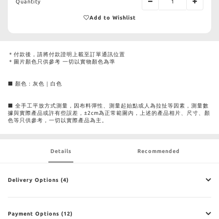
Quantity
Add to Wishlist
＊付款後，請將付款證明上載至訂單通訊位置
＊圖片顏色只供參考 一切以實物顏色為準
■ 顏色：灰色｜白色
■ 全手工平放方式測量，因布料彈性、測量起始點或人為拉扯等因素，測量數
據與實際產品或許有些誤差，±2cm為正常範圍內，上述的產品相片、尺寸、顏
色等只供參考，一切以實際產品為主。
Details
Recommended
Delivery Options (4)
Payment Options (12)