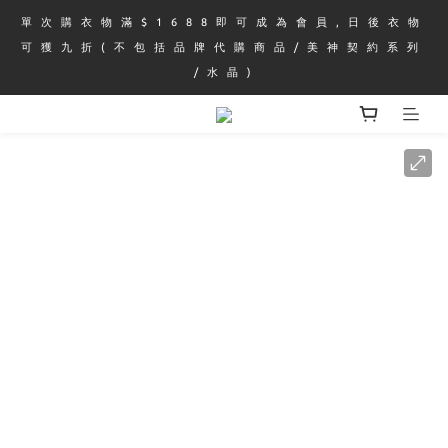
單 次 購 衣 物 滿 $ 1 6 8 8 即 可 成 為 會 員 , 日 後 衣 物 
可 獲 九 折 ( 不 包 括 品 牌 代 購 商 品 / 美 神 契 約 系 列 
/ 水 晶 )