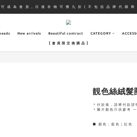
即 可 成 為 會 員 , 日 後 衣 物 可 獲 九 折 ( 不 包 括 品 牌 代 購 商 
.beads
New arrivals
Beautiful contract
CATEGORY
ACCESS
【 會 員 限 定 換 購 品 】
靚色絲絨髮
＊付款後，請將付款證
＊圖片顏色只供參考 
■ 顏色：藍色｜紅色