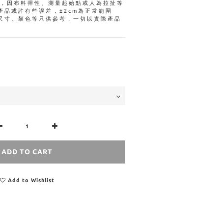
量，因布料彈性、測量起始點或人為拉扯等
產品或許有些誤差，±2cm為正常範圍
尺寸、顏色等只供參考，一切以實際產品
ADD TO CART
Add to Wishlist