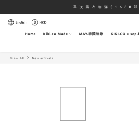
單 次 購 衣 物 滿 $ 1 6 8 8 
English
HKD
Home
Kiki.co Made
MAY.韓國連線
KIKI.CO × sep
View All
New arrivals