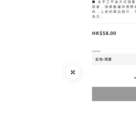
■ 全手工平放方式測
因素，測量數據與實際
內，上述的產品相片、
為主。
HK$58.00
Color