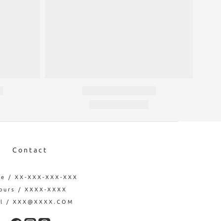
Contact
e / XX-XXX-XXX-XXX
ours / XXXX-XXXX
il / XXX@XXXX.COM