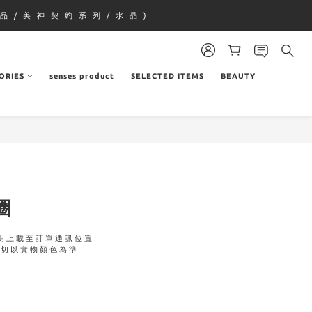
品 / 美 神 契 約 系 列 / 水 晶 )
ORIES
senses product
SELECTED ITEMS
BEAUTY
圈
明上載至訂單通訊位置
一切以實物顏色為準