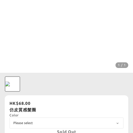
1 / 1
HK$68.00
仿皮質感髮圈
Color
Sold Out