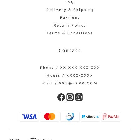
FAQ
Delivery & Shipping
Payment
Return Policy
Terms & Conditions
Contact
Phone / XX-XXX-XXX-XXX
Hours / XXXX-XXXX
Mail / XXX@XXXX.COM