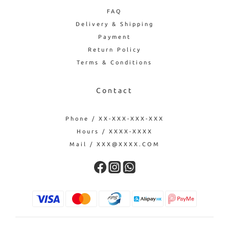
FAQ
Delivery & Shipping
Payment
Return Policy
Terms & Conditions
Contact
Phone / XX-XXX-XXX-XXX
Hours / XXXX-XXXX
Mail / XXX@XXXX.COM