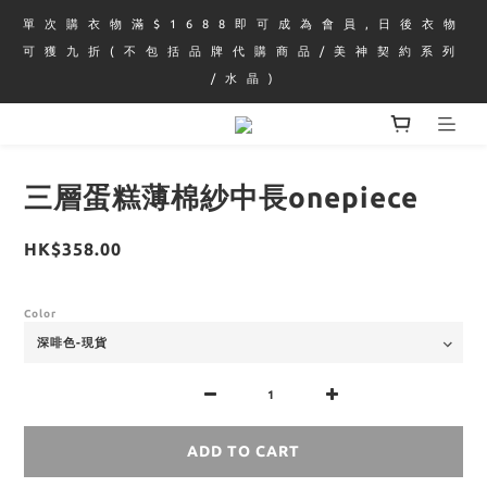
單 次 購 衣 物 滿 $ 1 6 8 8 即 可 成 為 會 員 , 日 後 衣 物 
可 獲 九 折 ( 不 包 括 品 牌 代 購 商 品 / 美 神 契 約 系 列 
/ 水 晶 )
三層蛋糕薄棉紗中長onepiece
HK$358.00
Color
ADD TO CART