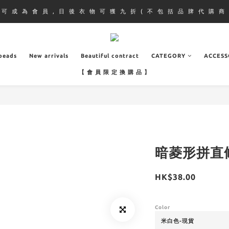
即 可 成 為 會 員 , 日 後 衣 物 可 獲 九 折 ( 不 包 括 品 牌 代 購 商 
.beads
New arrivals
Beautiful contract
CATEGORY
ACCESS
【 會 員 限 定 換 購 品 】
暗菱形拼直
HK$38.00
Color