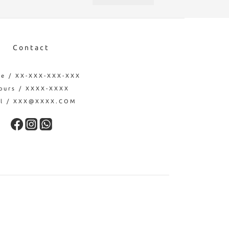
Contact
e / XX-XXX-XXX-XXX
ours / XXXX-XXXX
il / XXX@XXXX.COM