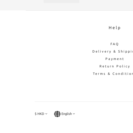
Help
FAQ
Delivery & Shippi
Payment
Return Policy
Terms & Conditio
$
HKD
English