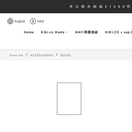
單 次 購 衣 物 滿 $ 1 6 8 8 
English
HKD
Home
Kiki.co Made
MAY.韓國連線
KIKI.CO × sep
View All
ACCESSORIES
SOCKS