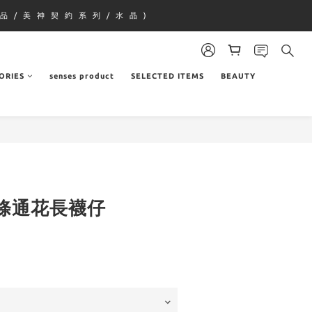
品 / 美 神 契 約 系 列 / 水 晶 )
ORIES
senses product
SELECTED ITEMS
BEAUTY
條通花長襪仔