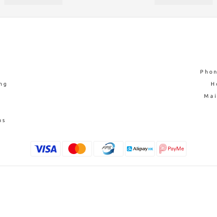
Phon
ng
H
Ma
ns