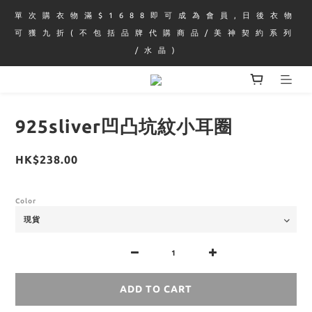
單 次 購 衣 物 滿 $ 1 6 8 8 即 可 成 為 會 員 , 日 後 衣 物 
可 獲 九 折 ( 不 包 括 品 牌 代 購 商 品 / 美 神 契 約 系 列 
/ 水 晶 )
925sliver凹凸坑紋小耳圈
HK$238.00
Color
ADD TO CART