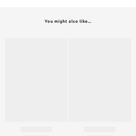
You might also like...