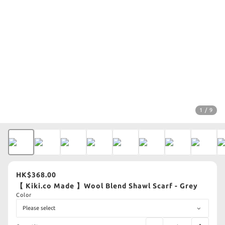
1 / 9
HK$368.00
【 Kiki.co Made 】Wool Blend Shawl Scarf - Grey
Color