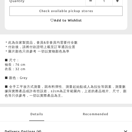
Quantity
Check available pickup stores
Add to Wishlist
＊此為自家製貨品，會員&非會員均需要付全數
＊付款後，請將付款證明上載至訂單通訊位置
＊圖片顏色只供參考 一切以實物顏色為準
■ 尺寸：
袖長：76 cm
衣長：32 cm
■ 顏色：Grey
■ 全手工平放方式測量，因布料彈性、測量起始點或人為拉扯等因素，測量數
據與實際產品或許有些誤差，±2cm為正常範圍內，上述的產品相片、尺寸、顏
色等只供參考，一切以實際產品為主。
Details
Recommended
Delivery Options (4)