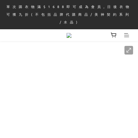
單 次 購 衣 物 滿 $ 1 6 8 8 即 可 成 為 會 員 , 日 後 衣 物 
可 獲 九 折 ( 不 包 括 品 牌 代 購 商 品 / 美 神 契 約 系 列 
/ 水 晶 )