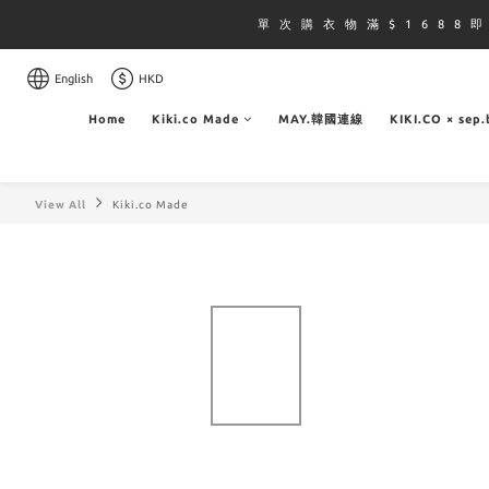
單 次 購 衣 物 滿 $ 1 6 8 8 
English
HKD
Home
Kiki.co Made
MAY.韓國連線
KIKI.CO × sep
View All
Kiki.co Made