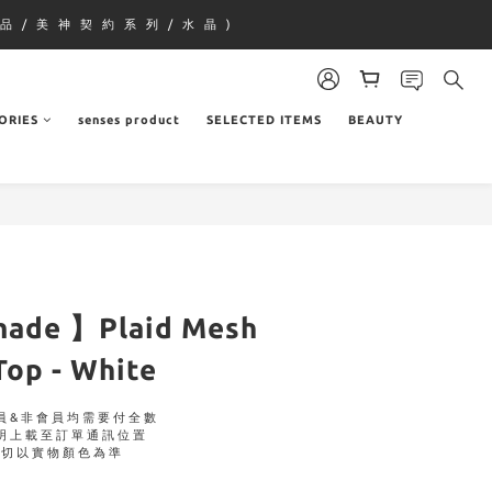
品 / 美 神 契 約 系 列 / 水 晶 )
ORIES
senses product
SELECTED ITEMS
BEAUTY
 made 】Plaid Mesh
Top - White
員&非會員均需要付全數
明上載至訂單通訊位置
一切以實物顏色為準