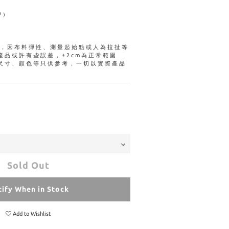
帶）
量，因布料彈性、測量起始點或人為拉扯等
產品或許有些誤差，±2cm為正常範圍
尺寸、顏色等只供參考，一切以實際產品
Sold Out
ify When in Stock
Add to Wishlist