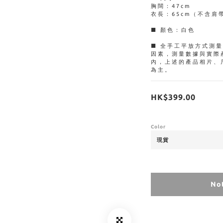
胸闊：47cm
衣長：65cm（不含肩
■ 顏色：白色
■ 全手工平放方式測
因素，測量數據與實際
內，上述的產品相片、
為主。
HK$399.00
Color
Not