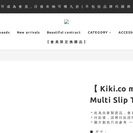
即 可 成 為 會 員 , 日 後 衣 物 可 獲 九 折 ( 不 包 括 品 牌 代 購 商 
.beads
New arrivals
Beautiful contract
CATEGORY
ACCESS
【 會 員 限 定 換 購 品 】
【 Kiki.co
Multi Slip 
＊此為自家製貨品，會
＊付款後，請將付款證
＊圖片顏色只供參考 
■ 尺寸：