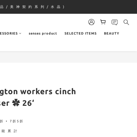
品 / 美 神 契 約 系 列 / 水 晶 )
ESSORIES
senses product
SELECTED ITEMS
BEAUTY
ngton workers cinch
ser ✿ 26‘
5折 • 7折5折
不 能 累 計