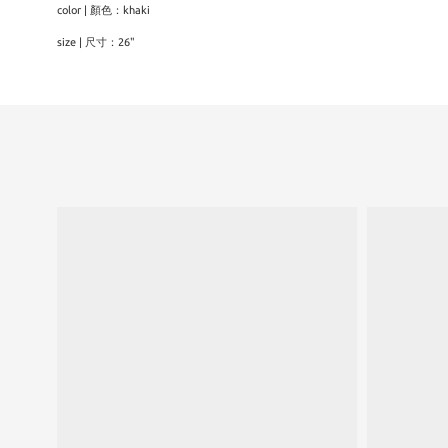
color | 顏色：khaki
size | 尺寸：26"