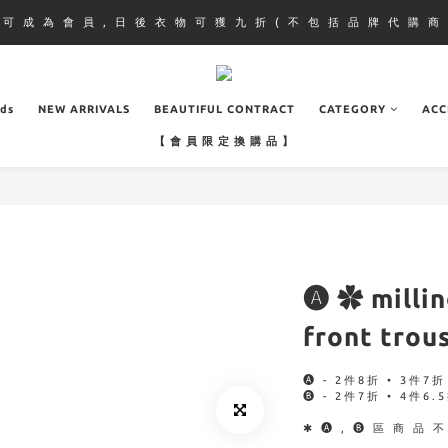
即 可 成 為 會 員 , 日 後 衣 物 可 獲 九 折 ( 不 包 括 品 牌 代 購 商 
ads
NEW ARRIVALS
BEAUTIFUL CONTRACT
CATEGORY
ACC
【 會 員 限 定 換 購 品 】
🅐 ✿ milli
front trou
🅐 - 2件8折 • 3件7折
🅑 - 2件7折 • 4件6.
✱ 🅐 , 🅑 區 商 品 