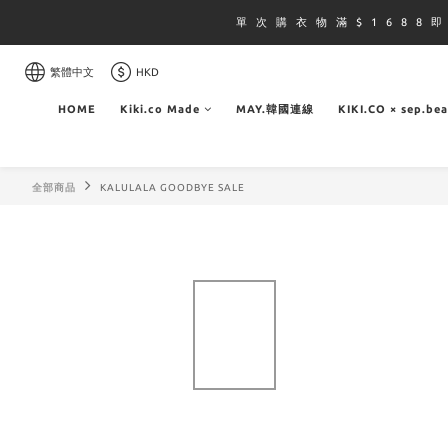
單 次 購 衣 物 滿 $ 1 6 8 8 
繁體中文
HKD
HOME
Kiki.co Made
MAY.韓國連線
KIKI.CO × sep.be
全部商品
KALULALA GOODBYE SALE