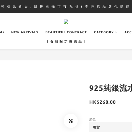
即 可 成 為 會 員 , 日 後 衣 物 可 獲 九 折 ( 不 包 括 品 牌 代 購 商 
ads
NEW ARRIVALS
BEAUTIFUL CONTRACT
CATEGORY
ACC
【 會 員 限 定 換 購 品 】
925純銀
HK$268.00
顏色