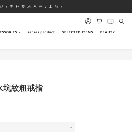
品 / 美 神 契 約 系 列 / 水 晶 )
ESSORIES
senses product
SELECTED ITEMS
BEAUTY
流水坑紋粗戒指