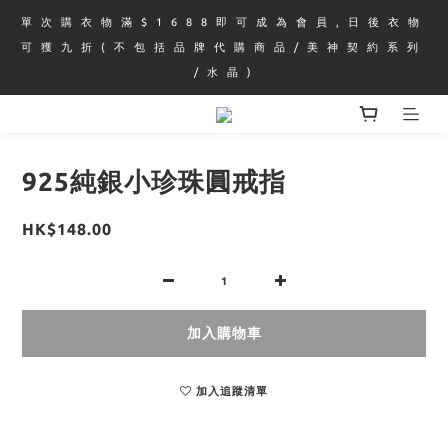
單 次 購 衣 物 滿 $ 1 6 8 8 即 可 成 為 會 員 , 日 後 衣 物 
可 獲 九 折 ( 不 包 括 品 牌 代 購 商 品 / 美 神 契 約 系 列 
/ 水 晶 )
925純銀小珍珠圓戒指
HK$148.00
加入購物車
加入追蹤清單