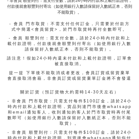
- 非會員 順豐到付：需支付全數，請於24小時內付款和上載付款證明，
付款後就會順豐到付寄出（如使用銀行入數請保留好入數紙正本，否則
不能取貨）。
- 會員 門市取貨：不需支付任何訂金，只需要於
付款方
式中簡選<
會員留貨>，於門市取貨時再付全數即可。
- 會員 順豐到付：需支付全數，請於24小時內付款和上
載付款證明，付款後就會順豐到付寄出（如使用銀行入數
請保留好入數紙正本，否則不能取貨）。
請注意！假如24小時內還未付款和上載付款證明，訂單會
被直接取消。
提一提 下單後不能取消或者更改，會員訂貨或留貨棄單
會直接取消會藉，非會員訂貨或留貨棄單訂金將不會發還
關於訂貨（預訂貨物大約需時14-30天左右）
- 非會員 門市取貨：只需支付每件$100訂金，請於24小
時內付款和上載付款證明，貨品到達門市後會whatsapp
和email通知客人，收到通知的客人於門市取貨時再付尾
數即可（如使用銀行入數請保留好入數紙正本，否則不能
取貨）。
- 非會員 順豐到付：只需支付每件$100訂金，請於24小
時內付款和上載付款證明，到貨後會whatsapp通知你付