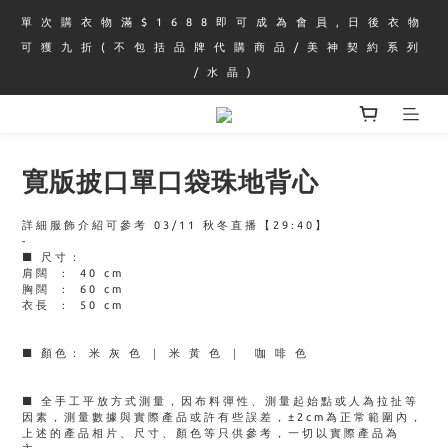
單 次 購 衣 物 滿 $ 1 6 8 8 即 可 成 為 會 員 , 日 後 衣 物 
可 獲 九 折 ( 不 包 括 品 牌 代 購 商 品 / 美 神 契 約 系 列 
/ 水 晶 )
寛版披口單口袋珠地背心
詳細服飾介紹可參考 03/11 秋冬直播【29:40】
-
■ 尺寸：
肩闊  :  40 cm
胸闊  :  60 cm
衣長  :  50 cm
■ 顏色： 米 灰 色 ｜ 米 黃 色 ｜  咖 啡 色
■ 全手工平放方式測量，因布料彈性、測量起始點或人為拉扯等
因素，測量數據與實際產品或許有些誤差，±2cm為正常範圍內，
上述的產品相片、尺寸、顏色等只供參考，一切以實際產品為