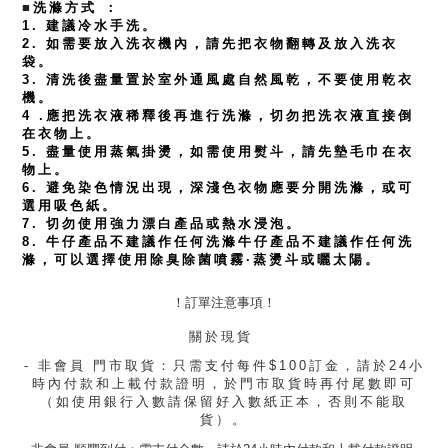
■
洗滌方式 ：
1. 建議冷水手洗。
2. 如需要放入洗衣機內，請先把衣物翻轉及放入洗衣
袋。
3. 清洗後盡量置於室外通風處自然風乾，不要使用乾衣
機。
4 .應把洗衣液稀釋後再進行洗滌，切勿把洗衣液直接倒
在衣物上。
5. 盡量使用蒸氣掛燙，如需使用熨斗，請先墊毛巾在衣
物上。
6. 避免染色情況出現，深淺色衣物應要分開洗滌，或可
選用吸色紙。
7. 切勿使用強力漂白產品或熱水浸泡。
8. 牛仔產品不建議作任何洗滌牛仔產品不建議作任何洗
滌，可以選擇使用除臭除菌噴霧·蒸燙斗或曬太陽。
！訂單注意事項！
關於現貨 
- 非會員 門市取貨：只需支付每件$100訂金，請於24小
時內付款和上載付款證明，於門市取貨時再付尾數即可
（如使用銀行入數請保留好入數紙正本，否則不能取
貨）。