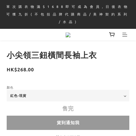
單 次 購 衣 物 滿 $ 1 6 8 8 即 可 成 為 會 員 , 日 後 衣 物 
可 獲 九 折 ( 不 包 括 品 牌 代 購 商 品 / 美 神 契 約 系 列 
/ 水 晶 )
小尖領三鈕橫間長袖上衣
HK$268.00
顏色
售完
貨到通知我