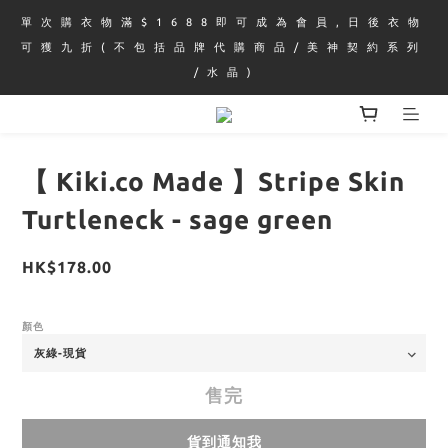
單 次 購 衣 物 滿 $ 1 6 8 8 即 可 成 為 會 員 , 日 後 衣 物 
可 獲 九 折 ( 不 包 括 品 牌 代 購 商 品 / 美 神 契 約 系 列 
/ 水 晶 )
【 Kiki.co Made 】Stripe Skin
Turtleneck - sage green
HK$178.00
顏色
售完
貨到通知我