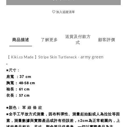
加入追蹤清單
送貨及付款方
商品描述
了解更多
顧客評價
式
army green
【 Kiki.co Made 】Stripe Skin Turtleneck -
-
：
■尺寸
肩寬 ：37 cm
胸寬
: 48-58 cm
袖長
: 61 cm
衣長 : 57 cm
： 軍 綠 條 紋
■
顏色
全手工平放方式測量，因布料彈性、測量起始點或人為拉扯等因
■
素，測量數據與實際產品或許有些誤差，
±2cm為正常範圍內，
上
述的產品相片、尺寸、顏色等只供參考，一切以實際產品為主。