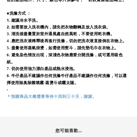
■
洗滌方式 ：
1. 建議冷水手洗。
2.
如需要放入洗衣機內，請先把衣物翻轉及放入洗衣袋。
3
. 清洗後盡量置於室外通風處自然風乾，不要使用乾衣機。
4 .
應把洗衣液稀釋後再進行洗滌，切勿把洗衣液直接倒在衣物上。
5.
盡量使用蒸氣掛燙，如需使用熨斗，請先墊毛巾在衣物上。
6.
避免染色情況出現，深淺色衣物應要分開洗滌，或可選用吸色
紙。
7. 切勿使用強力漂白產品或熱水浸泡。
8.
牛仔產品不建議作任何洗滌牛仔產品不建議作任何洗滌，可以選
擇使用除臭除菌噴霧·蒸燙斗或曬太陽。
-
＊預購商品
大概需
要等待十四到三十天，謝謝。
您可能喜歡...