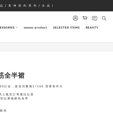
品 / 美 神 契 約 系 列 / 水 晶 )
ESSORIES
senses product
SELECTED ITEMS
BEAUTY
筋全半裙
00訂金，會員消費滿$1500 需要每件付
明上載至訂單通訊位置
一切以實物顏色為準
｜藍色