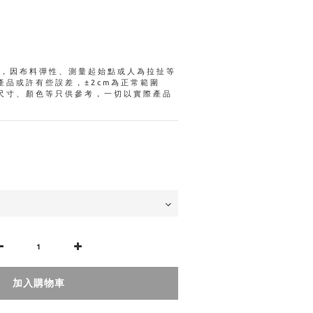
量，因布料彈性、測量起始點或人為拉扯等
產品或許有些誤差，±2cm為正常範圍
尺寸、顏色等只供參考，一切以實際產品
加入購物車