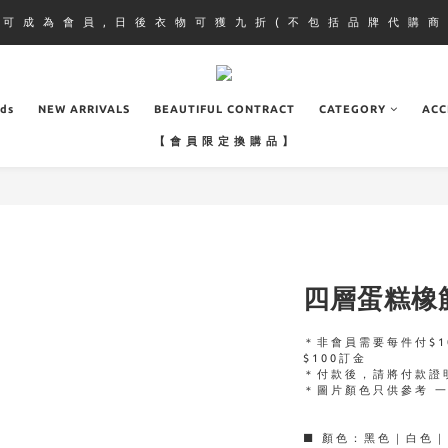
即 可 成 為 會 員 , 日 後 衣 物 可 獲 九 折 ( 不 包 括 品 牌 代 購 商 
ads
NEW ARRIVALS
BEAUTIFUL CONTRACT
CATEGORY
ACC
【 會 員 限 定 換 購 品 】
四層蛋糕橡
＊非會員需要每件付$1
$100訂金
＊付款後，請將付款證
＊圖片顏色只供參考 
■ 顏色：黑色｜白色