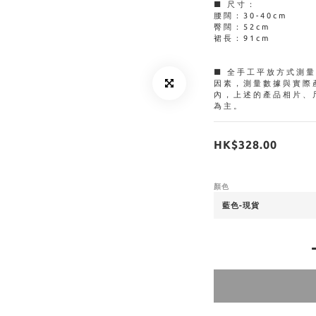
■ 尺寸：
腰闊：30-40cm
臀闊：52cm
裙長：91cm
■ 全手工平放方式測
因素，測量數據與實際
內，上述的產品相片、
為主。
HK$328.00
顏色