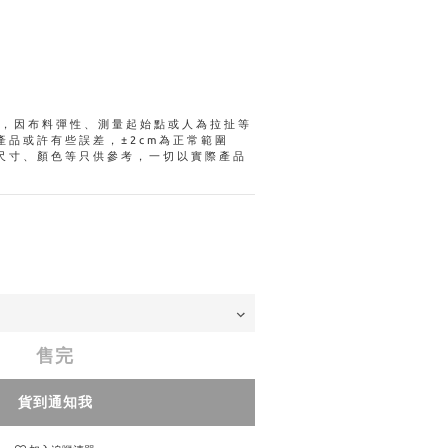
量，因布料彈性、測量起始點或人為拉扯等
產品或許有些誤差，±2cm為正常範圍
尺寸、顏色等只供參考，一切以實際產品
售完
貨到通知我