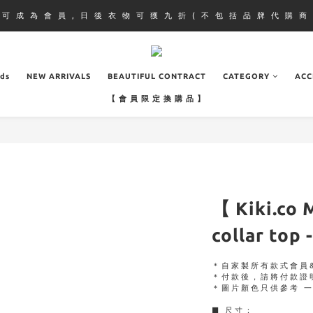
即 可 成 為 會 員 , 日 後 衣 物 可 獲 九 折 ( 不 包 括 品 牌 代 購 商 
ads
NEW ARRIVALS
BEAUTIFUL CONTRACT
CATEGORY
ACC
【 會 員 限 定 換 購 品 】
【 Kiki.co 
collar top 
＊自家製所有款式會員&
＊付款後，請將付款證
＊圖片顏色只供參考 
■ 尺寸：