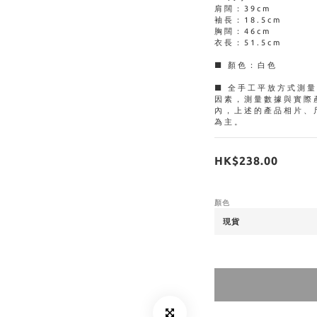
肩闊：39cm
袖長：18.5cm
胸闊：46cm
衣長：51.5cm
■ 顏色：白色
■ 全手工平放方式測
因素，測量數據與實際
內，上述的產品相片、
為主。
HK$238.00
顏色