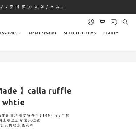
品 / 美 神 契 約 系 列 / 水 晶 )
ESSORIES
senses product
SELECTED ITEMS
BEAUTY
Made 】calla ruffle
- whtie
非會員均需要每件付$100訂金/全數
明上載至訂單通訊位置
一切以實物顏色為準