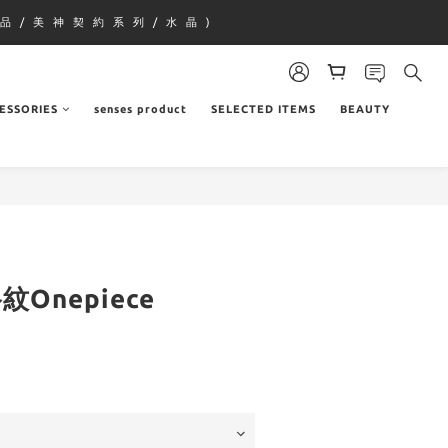
品 / 美 神 契 約 系 列 / 水 晶 )
ESSORIES
senses product
SELECTED ITEMS
BEAUTY
紋Onepiece