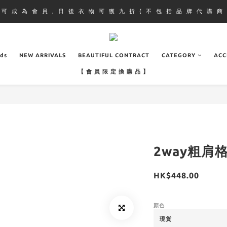
即 可 成 為 會 員 , 日 後 衣 物 可 獲 九 折 ( 不 包 括 品 牌 代 購 商 
ads
NEW ARRIVALS
BEAUTIFUL CONTRACT
CATEGORY
ACC
【 會 員 限 定 換 購 品 】
2way粗肩格
HK$448.00
顏色