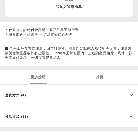
加入追蹤清單
＊付款後，請將付款證明上載至訂單通訊位置
＊圖片顏色只供參考 一切以實物顏色為準
■ 全手工平放方式測量，因布料彈性、測量起始點或人為拉扯等因素，測量數
據與實際產品或許有些誤差，±2cm為正常範圍內，上述的產品相片、尺寸、顏
色等只供參考，一切以實際產品為主。
更多說明
推薦
送貨方式 (4)
付款方式 (12)