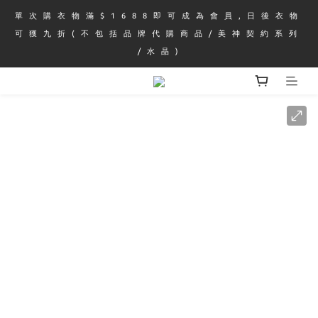
單 次 購 衣 物 滿 $ 1 6 8 8 即 可 成 為 會 員 , 日 後 衣 物 
可 獲 九 折 ( 不 包 括 品 牌 代 購 商 品 / 美 神 契 約 系 列 
/ 水 晶 )