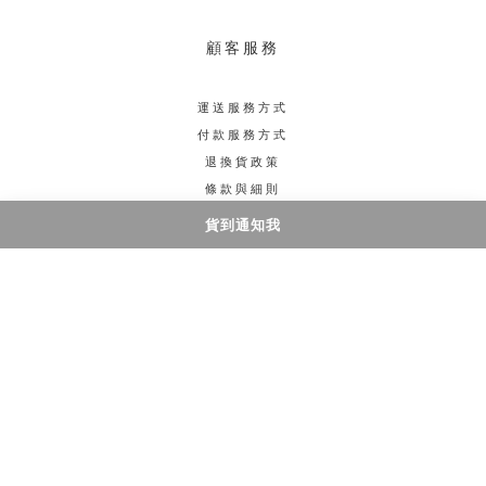
顧客服務
運送服務方式
付款服務方式
退換貨政策
條款與細則
貨到通知我
聯絡我們
電話 / 3706 1700
門市/ 旺角西洋菜南街5號好望角大廈1905室
時間 / 星期一至五 3:00-10:00PM 星期六日 2:00-
10:00PM
電郵 /hkkikico@gmail.com