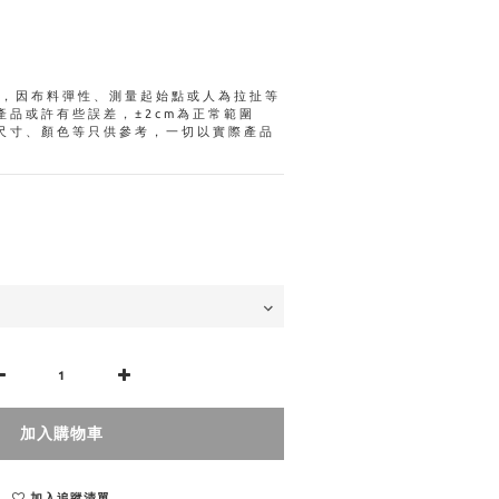
量，因布料彈性、測量起始點或人為拉扯等
產品或許有些誤差，±2cm為正常範圍
尺寸、顏色等只供參考，一切以實際產品
加入購物車
加入追蹤清單