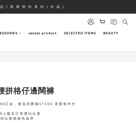
品 / 美 神 契 約 系 列 / 水 晶 )
ESSORIES
senses product
SELECTED ITEMS
BEAUTY
腰拼格仔邊闊褲
00訂金，會員消費滿$1500 需要每件付
明上載至訂單通訊位置
一切以實物顏色為準