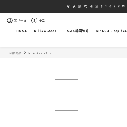
單 次 購 衣 物 滿 $ 1 6 8 8 
繁體中文
HKD
HOME
Kiki.co Made
MAY.韓國連線
KIKI.CO × sep.be
全部商品
NEW ARRIVALS