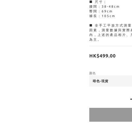
■ 尺寸：
腰闊：38-48cm
臀闊：69cm
褲長：105cm
■ 全手工平放方式測
因素，測量數據與實際
內，上述的產品相片、
為主。
HK$499.00
顏色