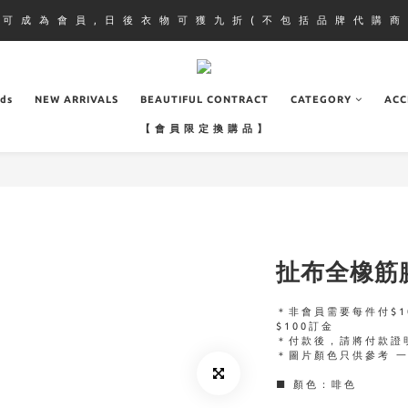
即 可 成 為 會 員 , 日 後 衣 物 可 獲 九 折 ( 不 包 括 品 牌 代 購 商 
ads
NEW ARRIVALS
BEAUTIFUL CONTRACT
CATEGORY
ACC
【 會 員 限 定 換 購 品 】
扯布全橡筋
＊非會員需要每件付$1
$100訂金
＊付款後，請將付款證
＊圖片顏色只供參考 
■ 顏色：啡色