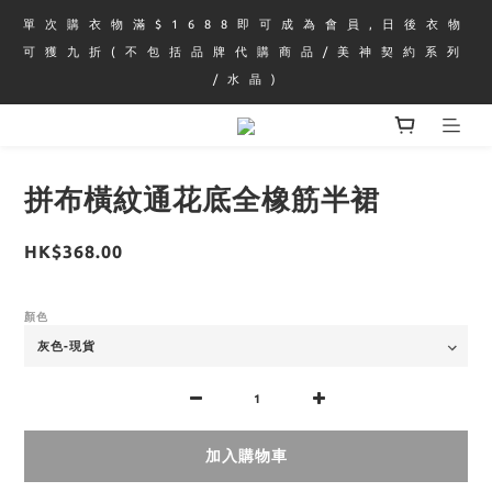
單 次 購 衣 物 滿 $ 1 6 8 8 即 可 成 為 會 員 , 日 後 衣 物 
可 獲 九 折 ( 不 包 括 品 牌 代 購 商 品 / 美 神 契 約 系 列 
/ 水 晶 )
拼布橫紋通花底全橡筋半裙
HK$368.00
顏色
加入購物車