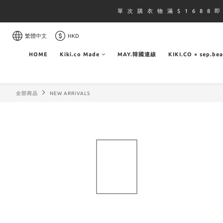
單 次 購 衣 物 滿 $ 1 6 8 8 
繁體中文
HKD
HOME
Kiki.co Made
MAY.韓國連線
KIKI.CO × sep.be
全部商品
NEW ARRIVALS