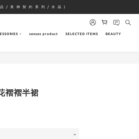
品 / 美 神 契 約 系 列 / 水 晶 )
ESSORIES
senses product
SELECTED ITEMS
BEAUTY
花褶褶半裙