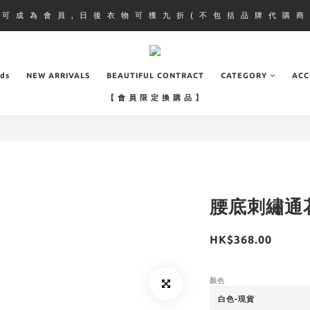
即 可 成 為 會 員 , 日 後 衣 物 可 獲 九 折 ( 不 包 括 品 牌 代 購 商 
ads
NEW ARRIVALS
BEAUTIFUL CONTRACT
CATEGORY
ACC
【 會 員 限 定 換 購 品 】
腰底刺繡通
HK$368.00
顏色