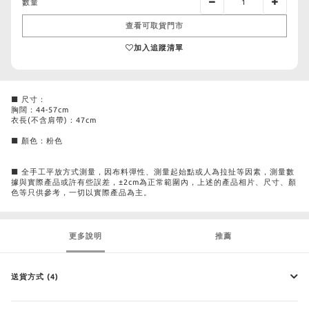
數量
查看可取貨門市
加入追蹤清單
■ 尺寸：
胸闊：44-57cm
衣長(不含肩帶)：47cm
■ 顏色：粉色
■ 全手工平放方式測量，因布料彈性、測量起始點或人為拉扯等因素，測量數
據與實際產品或許有些誤差，±2cm為正常範圍內，上述的產品相片、尺寸、顏
色等只供參考，一切以實際產品為主。
更多說明
推薦
送貨方式 (4)