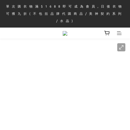
單 次 購 衣 物 滿 $ 1 6 8 8 即 可 成 為 會 員 , 日 後 衣 物 
可 獲 九 折 ( 不 包 括 品 牌 代 購 商 品 / 美 神 契 約 系 列 
/ 水 晶 )