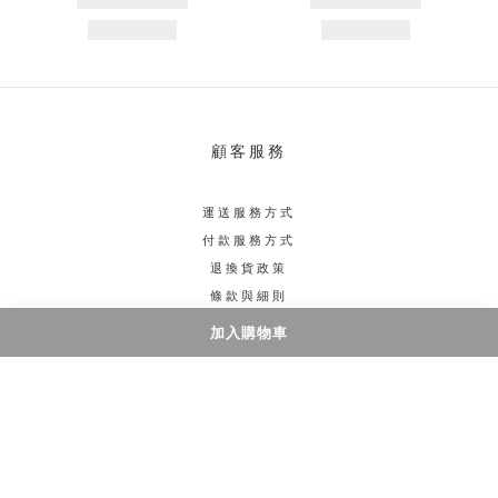
顧客服務
運送服務方式
付款服務方式
退換貨政策
條款與細則
加入購物車
聯絡我們
電話 / 3706 1700
門市/ 旺角西洋菜南街5號好望角大廈1905室
時間 / 星期一至五 3:00-10:00PM 星期六日 2:00-