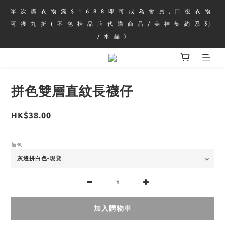
單 次 購 衣 物 滿 $ 1 6 8 8 即 可 成 為 會 員 , 日 後 衣 物 
可 獲 九 折 ( 不 包 括 品 牌 代 購 商 品 / 美 神 契 約 系 列 
/ 水 晶 )
拼色雙層直紋長襪仔
HK$38.00
顏色
加入購物車