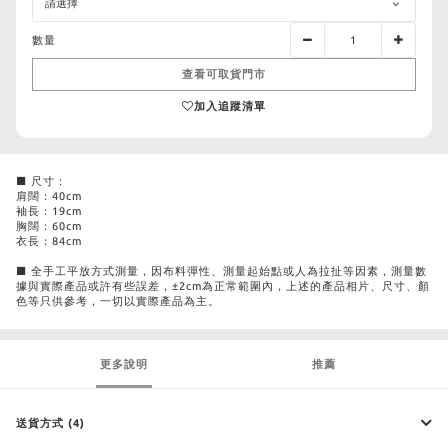
數量
查看可取貨門市
加入追蹤清單
■ 尺寸：
肩闊：40cm
袖長：19cm
胸闊：60cm
衣長：84cm
■ 全手工平放方式測量，因布料彈性、測量起始點或人為拉扯等因素，測量數
據與實際產品或許有些誤差，±2cm為正常範圍內，上述的產品相片、尺寸、顏
色等只供參考，一切以實際產品為主。
更多說明
推薦
送貨方式 (4)