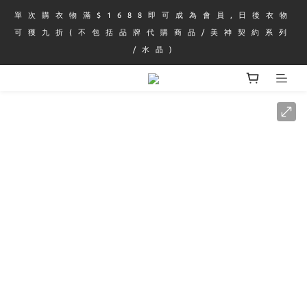
單 次 購 衣 物 滿 $ 1 6 8 8 即 可 成 為 會 員 , 日 後 衣 物 
可 獲 九 折 ( 不 包 括 品 牌 代 購 商 品 / 美 神 契 約 系 列 
/ 水 晶 )