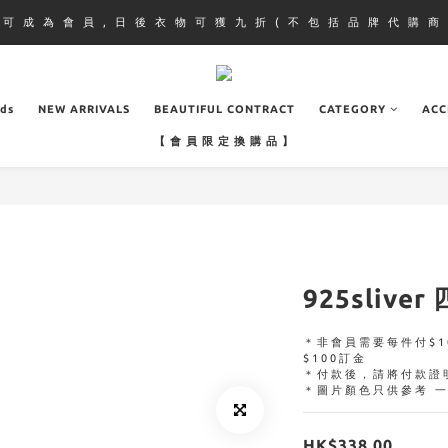
即 可 成 為 會 員 , 日 後 衣 物 可 獲 九 折 ( 不 包 括 品 牌 代 購 商 
ads
NEW ARRIVALS
BEAUTIFUL CONTRACT
CATEGORY
ACC
【 會 員 限 定 換 購 品 】
925sliv
＊非會員需要每件付$1
$100訂金
＊付款後，請將付款證
＊圖片顏色只供參考 
HK$338.00