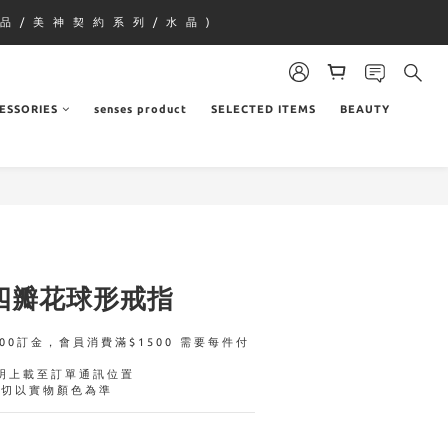
品 / 美 神 契 約 系 列 / 水 晶 )
ESSORIES
senses product
SELECTED ITEMS
BEAUTY
er 四瓣花球形戒指
00訂金，會員消費滿$1500 需要每件付
明上載至訂單通訊位置
一切以實物顏色為準