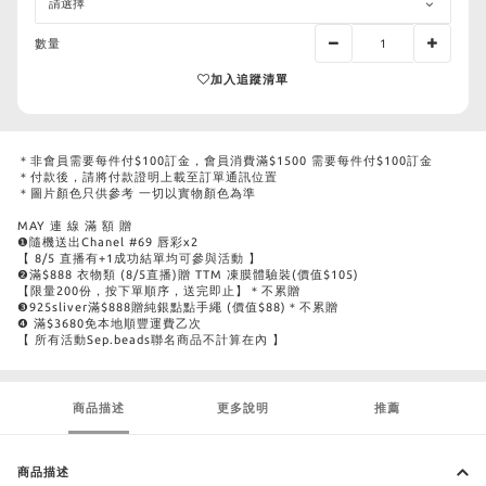
數量
加入追蹤清單
＊非會員需要每件付$100訂金，會員消費滿$1500 需要每件付$100訂金
＊付款後，請將付款證明上載至訂單通訊位置
＊圖片顏色只供參考 一切以實物顏色為準
MAY 連 線 滿 額 贈
❶隨機送出Chanel #69 唇彩x2
【 8/5 直播有+1成功結單均可參與活動 】
❷滿$888 衣物類 (8/5直播)贈 TTM 凍膜體驗裝(價值$105)
【限量200份，按下單順序，送完即止】＊不累贈
❸925sliver滿$888贈純銀點點手繩 (價值$88)＊不累贈
❹ 滿$3680免本地順豐運費乙次
【 所有活動Sep.beads聯名商品不計算在內 】
商品描述
更多說明
推薦
商品描述