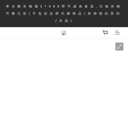
單 次 購 衣 物 滿 $ 1 6 8 8 即 可 成 為 會 員 , 日 後 衣 物 
可 獲 九 折 ( 不 包 括 品 牌 代 購 商 品 / 美 神 契 約 系 列 
/ 水 晶 )