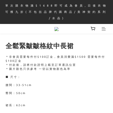
單 次 購 衣 物 滿 $ 1 6 8 8 即 可 成 為 會 員 , 日 後 衣 物 
可 獲 九 折 ( 不 包 括 品 牌 代 購 商 品 / 美 神 契 約 系 列 
/ 水 晶 )
全鬆緊皺皺格紋中長裙
＊非會員需要每件付$100訂金，會員消費滿$1500 需要每件付
$100訂金
＊付款後，請將付款證明上載至訂單通訊位置
＊圖片顏色只供參考 一切以實物顏色為準 
■ 尺寸：
腰闊：33-51cm
臀闊：50cm
裙長：62cm