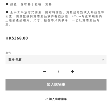
■ 顏色：咖啡格｜藍格｜灰格
■ 全手工平放方式測量，因布料彈性、測量起始點或人為拉扯等
因素，測量數據與實際產品或許有些誤差，±2cm為正常範圍內，
上述的產品相片、尺寸、顏色等只供參考，一切以實際產品為
主。
HK$368.00
顏色
加入購物車
加入追蹤清單