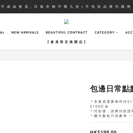
即 可 成 為 會 員 , 日 後 衣 物 可 獲 九 折 ( 不 包 括 品 牌 代 購 商 
ads
NEW ARRIVALS
BEAUTIFUL CONTRACT
CATEGORY
ACC
【 會 員 限 定 換 購 品 】
包邊日常點
＊非會員需要每件付$1
$100訂金
＊付款後，請將付款證
＊圖片顏色只供參考 
HK$199.00