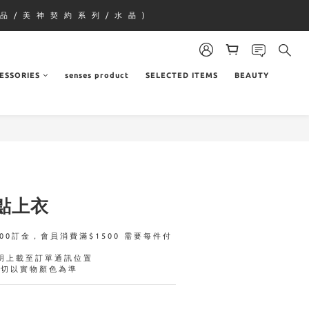
品 / 美 神 契 約 系 列 / 水 晶 )
ESSORIES
senses product
SELECTED ITEMS
BEAUTY
點上衣
00訂金，會員消費滿$1500 需要每件付
明上載至訂單通訊位置
一切以實物顏色為準