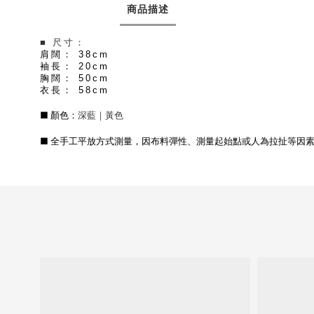
商品描述
■ 尺寸：
肩闊： 38cm
袖長： 20cm
胸闊： 50cm
衣長： 58cm
■ 顏色：
深藍
｜黃色
■ 全手工平放方式測量，因布料彈性、測量起始點或人為拉扯等因