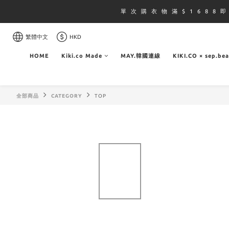
單 次 購 衣 物 滿 $ 1 6 8 8 
繁體中文
HKD
HOME
Kiki.co Made
MAY.韓國連線
KIKI.CO × sep.be
全部商品
CATEGORY
TOP