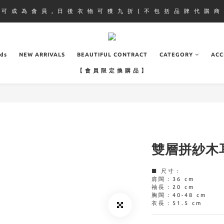
即 可 成 為 會 員 , 日 後 衣 物 可 獲 九 折 ( 不 包 括 品 牌 代 購 商 
ads
NEW ARRIVALS
BEAUTIFUL CONTRACT
CATEGORY
ACC
【 會 員 限 定 換 購 品 】
雙層拼紗木
■ 尺寸：
肩闊：36 cm
袖長：20 cm
胸闊：40-48 cm
衣長：51.5 cm