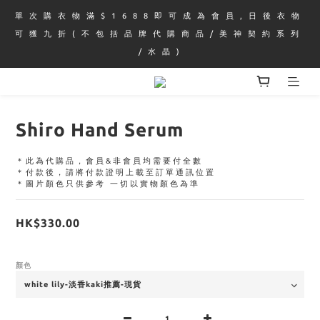
單 次 購 衣 物 滿 $ 1 6 8 8 即 可 成 為 會 員 , 日 後 衣 物 
可 獲 九 折 ( 不 包 括 品 牌 代 購 商 品 / 美 神 契 約 系 列 
/ 水 晶 )
Shiro Hand Serum
＊此為代購品，會員&非會員均需要付全數
＊付款後，請將付款證明上載至訂單通訊位置
＊圖片顏色只供參考 一切以實物顏色為準
HK$330.00
顏色