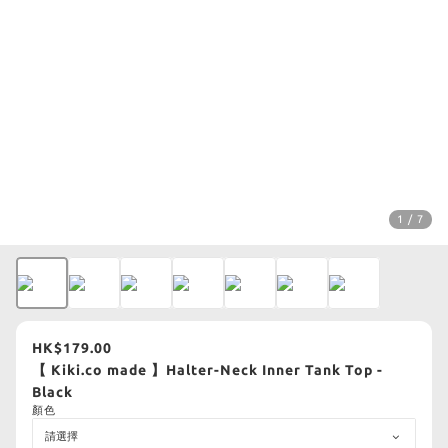
1 / 7
HK$179.00
【 Kiki.co made 】Halter-Neck Inner Tank Top -
Black
顏色