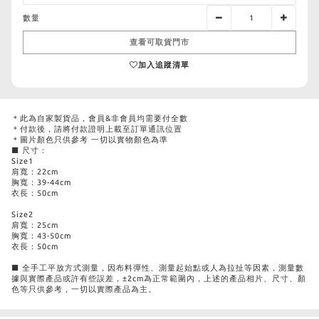
數量
查看可取貨門市
加入追蹤清單
＊此為自家製貨品，會員&非會員均需要付全數
＊付款後，請將付款證明上載至訂單通訊位置
＊圖片顏色只供參考 一切以實物顏色為準
■ 尺寸：
Size1
肩寬：22cm
胸寬：39-44cm
衣長：50cm
Size2
肩寬：25cm
胸寬：43-50cm
衣長：50cm
■ 全手工平放方式測量，因布料彈性、測量起始點或人為拉扯等因素，測量數
據與實際產品或許有些誤差，±2cm為正常範圍內，上述的產品相片、尺寸、顏
色等只供參考，一切以實際產品為主。