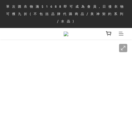
單 次 購 衣 物 滿 $ 1 6 8 8 即 可 成 為 會 員 , 日 後 衣 物 
可 獲 九 折 ( 不 包 括 品 牌 代 購 商 品 / 美 神 契 約 系 列 
/ 水 晶 )