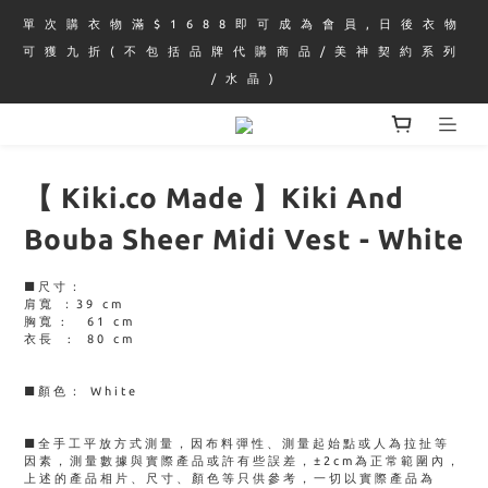
單 次 購 衣 物 滿 $ 1 6 8 8 即 可 成 為 會 員 , 日 後 衣 物 
可 獲 九 折 ( 不 包 括 品 牌 代 購 商 品 / 美 神 契 約 系 列 
/ 水 晶 )
【 Kiki.co Made 】Kiki And
Bouba Sheer Midi Vest - White
■尺寸：
肩寬 ：39 cm 
胸寬 :   61 cm
衣長  :  80 cm
■顏色： White
■全手工平放方式測量，因布料彈性、測量起始點或人為拉扯等
因素，測量數據與實際產品或許有些誤差，±2cm為正常範圍內，
上述的產品相片、尺寸、顏色等只供參考，一切以實際產品為