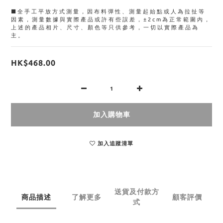
■全手工平放方式測量，因布料彈性、測量起始點或人為拉扯等
因素，測量數據與實際產品或許有些誤差，±2cm為正常範圍內，
上述的產品相片、尺寸、顏色等只供參考，一切以實際產品為
主。
HK$468.00
加入購物車
加入追蹤清單
送貨及付款方
商品描述
了解更多
顧客評價
式