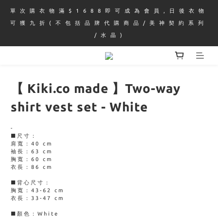
單 次 購 衣 物 滿 $ 1 6 8 8 即 可 成 為 會 員 , 日 後 衣 物 
可 獲 九 折 ( 不 包 括 品 牌 代 購 商 品 / 美 神 契 約 系 列 
/ 水 晶 )
【 Kiki.co made 】Two-way
shirt vest set - White
-
■尺寸：
肩寬：40 cm 
袖長：63 cm
胸寬：60 cm
衣長：86 cm
■背心尺寸：
胸寬：43-62 cm
衣長：33-47 cm
■顏色：White