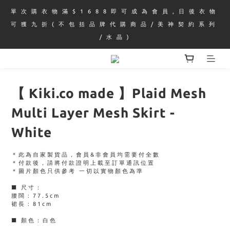
單 次 購 衣 物 滿 $ 1 6 8 8 即 可 成 為 會 員 , 日 後 衣 物 
可 獲 九 折 ( 不 包 括 品 牌 代 購 商 品 / 美 神 契 約 系 列 
/ 水 晶 )
【 Kiki.co made 】Plaid Mesh
Multi Layer Mesh Skirt -
White
＊此為自家製貨品，會員&非會員均需要付全數
＊付款後，請將付款證明上載至訂單通訊位置
＊圖片顏色只供參考 一切以實物顏色為準
■ 尺寸：
腰闊：77.5cm
裙長：81cm
■ 顏色：白色