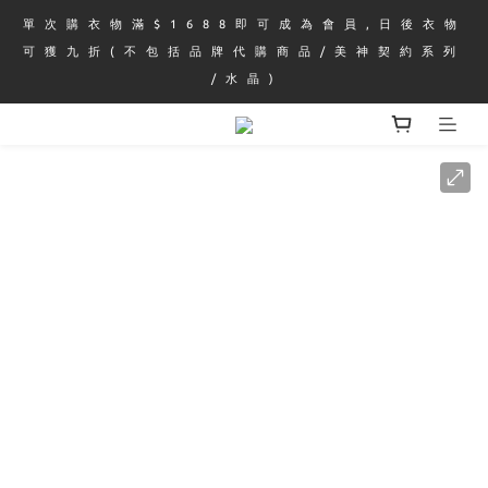
單 次 購 衣 物 滿 $ 1 6 8 8 即 可 成 為 會 員 , 日 後 衣 物 
可 獲 九 折 ( 不 包 括 品 牌 代 購 商 品 / 美 神 契 約 系 列 
/ 水 晶 )