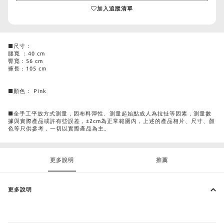
加入追蹤清單
■尺寸：
腰寬 ：40 cm
臀寬 : 56 cm
褲長 : 105 cm
■顏色： Pink
■全手工平放方式測量，因布料彈性、測量起始點或人為拉扯等因素，測量數
據與實際產品或許有些誤差，±2cm為正常範圍內，上述的產品相片、尺寸、顏
色等只供參考，一切以實際產品為主。
更多說明
推薦
更多說明