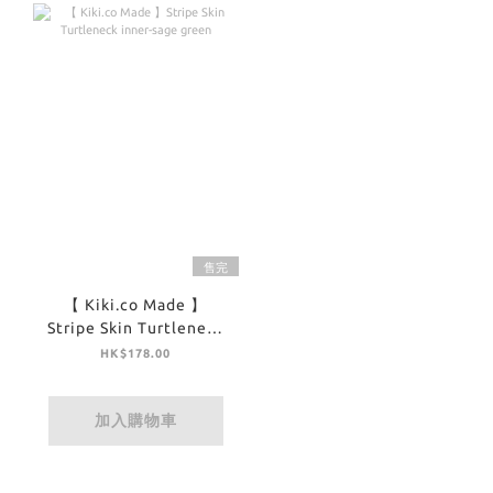
售完
【 Kiki.co Made 】
Stripe Skin Turtleneck
inner-sage green
HK$178.00
加入購物車