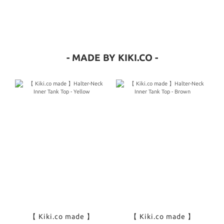
- MADE BY KIKI.CO -
【 Kiki.co made 】
【 Kiki.co made 】