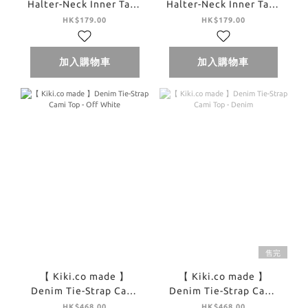
Halter-Neck Inner Tank
Halter-Neck Inner Tank
Top - Yellow
Top - Brown
HK$179.00
HK$179.00
加入購物車
加入購物車
售完
【 Kiki.co made 】
【 Kiki.co made 】
Denim Tie-Strap Cami
Denim Tie-Strap Cami
Top - Off White
Top - Denim
HK$468.00
HK$468.00