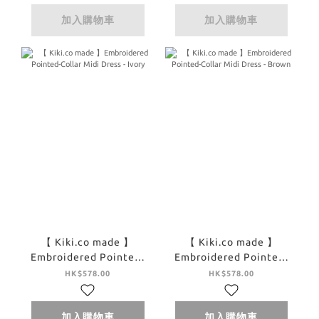
加入購物車
加入購物車
【 Kiki.co made 】
【 Kiki.co made 】
Embroidered Pointed-
Embroidered Pointed-
Collar Midi Dress -
Collar Midi Dress -
HK$578.00
HK$578.00
Ivory
Brown
加入購物車
加入購物車