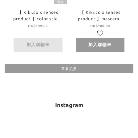
售完
【 Kiki.co x senses
【 Kiki.co x senses
product 】color stick -
product 】mascara -
sweet charm
rococo
HK$199.00
HK$188.00
加入購物車
加入購物車
查看更多
Instagram