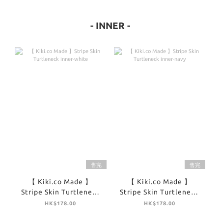
- INNER -
售完
售完
【 Kiki.co Made 】
【 Kiki.co Made 】
Stripe Skin Turtleneck
Stripe Skin Turtleneck
inner-white
inner-navy
HK$178.00
HK$178.00