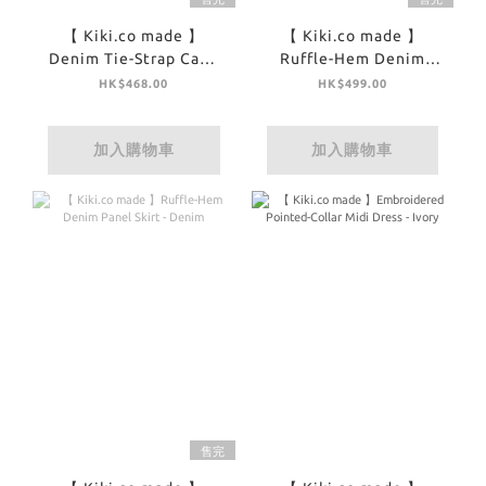
【 Kiki.co made 】
【 Kiki.co made 】
Denim Tie-Strap Cami
Ruffle-Hem Denim
Top - Denim
Panel Skirt - Off White
HK$468.00
HK$499.00
加入購物車
加入購物車
售完