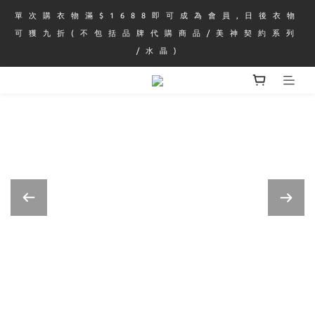
單 次 購 衣 物 滿 $ 1 6 8 8 即 可 成 為 會 員 , 日 後 衣 物 
可 獲 九 折 ( 不 包 括 品 牌 代 購 商 品 / 美 神 契 約 系 列 
/ 水 晶 )