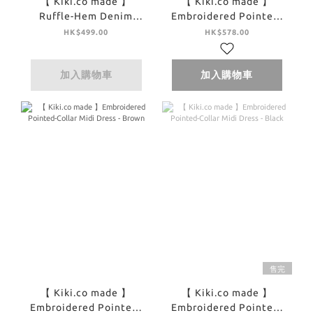
【 Kiki.co made 】
【 Kiki.co made 】
Ruffle-Hem Denim
Embroidered Pointed-
Panel Skirt - Denim
Collar Midi Dress -
HK$499.00
HK$578.00
Ivory
加入購物車
加入購物車
售完
【 Kiki.co made 】
【 Kiki.co made 】
Embroidered Pointed-
Embroidered Pointed-