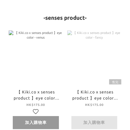
-senses product-
售完
【 Kiki.co x senses
【 Kiki.co x senses
product 】eye color -
product 】eye color -
venus
fancy
HK$175.00
HK$175.00
加入購物車
加入購物車