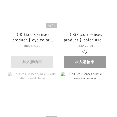
售完
【 Kiki.co x senses
【 Kiki.co x senses
product 】eye color -
product 】color stick -
useful grow eye color
wet
HK$175.00
HK$175.00
bijou
加入購物車
加入購物車