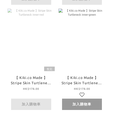
售完
【 Kiki.co Made 】
【 Kiki.co Made 】
Stripe Skin Turtleneck
Stripe Skin Turtleneck
inner-red
inner-green
HK$178.00
HK$178.00
加入購物車
加入購物車