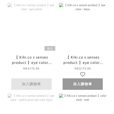
售完
【 Kiki.co x senses
【 Kiki.co x senses
product 】eye color -
product 】eye color -
pail polish
lotus
HK$175.00
HK$175.00
加入購物車
加入購物車