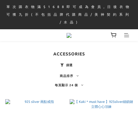
單 次 購 衣 物 滿 $ 1 6 8 8 即 可 成 為 會 員 , 日 後 衣 物 
可 獲 九 折 ( 不 包 括 品 牌 代 購 商 品 / 美 神 契 約 系 列 
/ 水 晶 )
ACCESSORIES
篩選
商品排序
每頁顯示 24 個