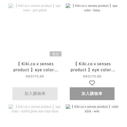
售完
【 Kiki.co x senses
【 Kiki.co x senses
product 】eye color -
product 】eye color -
pail polish
lotus
HK$175.00
HK$175.00
加入購物車
加入購物車