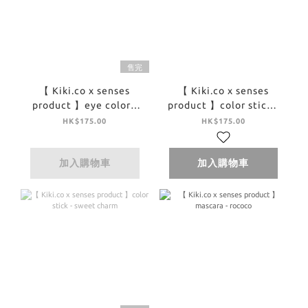
售完
【 Kiki.co x senses
【 Kiki.co x senses
product 】eye color -
product 】color stick -
useful grow eye color
wet
HK$175.00
HK$175.00
bijou
加入購物車
加入購物車