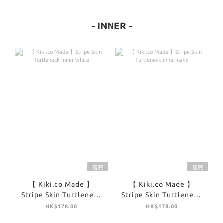
- INNER -
售完
售完
【 Kiki.co Made 】
【 Kiki.co Made 】
Stripe Skin Turtleneck
Stripe Skin Turtleneck
inner-white
inner-navy
HK$178.00
HK$178.00