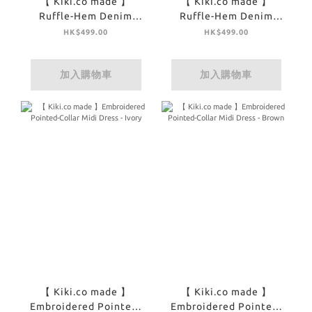
【 Kiki.co made 】
【 Kiki.co made 】
Ruffle-Hem Denim
Ruffle-Hem Denim
Panel Skirt - Off White
Panel Skirt - Denim
HK$499.00
HK$499.00
加入購物車
加入購物車
【 Kiki.co made 】
【 Kiki.co made 】
Embroidered Pointed-
Embroidered Pointed-