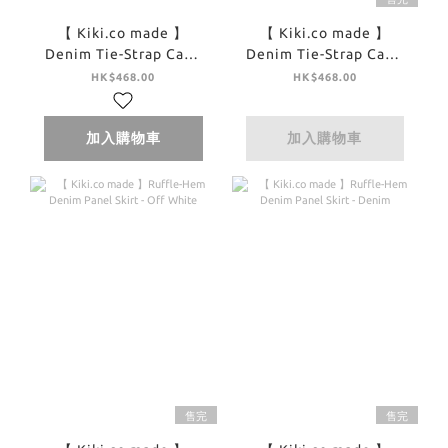
【 Kiki.co made 】
【 Kiki.co made 】
Denim Tie-Strap Cami
Denim Tie-Strap Cami
Top - Off White
Top - Denim
HK$468.00
HK$468.00
加入購物車
加入購物車
售完
售完