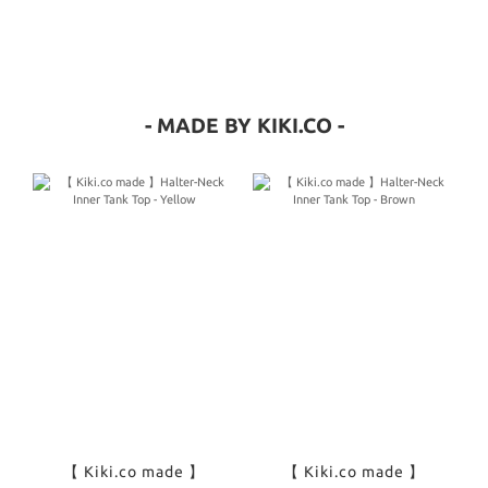
- MADE BY KIKI.CO -
【 Kiki.co made 】
【 Kiki.co made 】