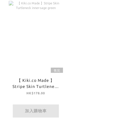
售完
【 Kiki.co Made 】
Stripe Skin Turtleneck
inner-sage green
HK$178.00
加入購物車