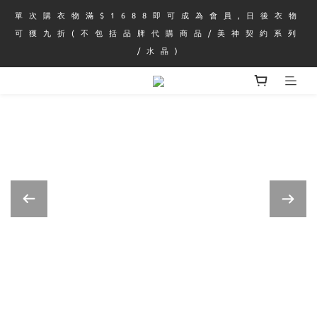
單 次 購 衣 物 滿 $ 1 6 8 8 即 可 成 為 會 員 , 日 後 衣 物 
可 獲 九 折 ( 不 包 括 品 牌 代 購 商 品 / 美 神 契 約 系 列 
/ 水 晶 )