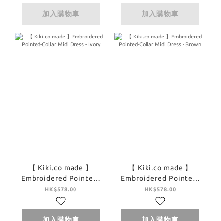
加入購物車
加入購物車
【 Kiki.co made 】
【 Kiki.co made 】
Embroidered Pointed-
Embroidered Pointed-
Collar Midi Dress -
Collar Midi Dress -
HK$578.00
HK$578.00
Ivory
Brown
加入購物車
加入購物車