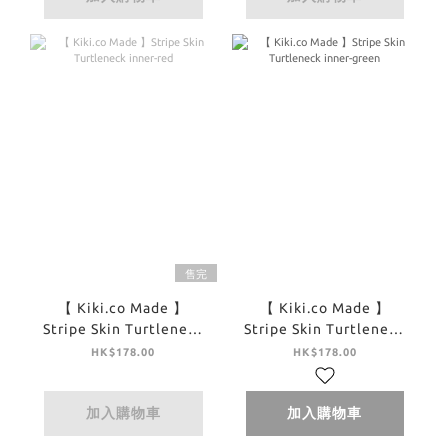
售完
【 Kiki.co Made 】
【 Kiki.co Made 】
Stripe Skin Turtleneck
Stripe Skin Turtleneck
inner-red
inner-green
HK$178.00
HK$178.00
加入購物車
加入購物車