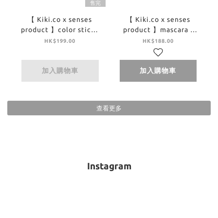
售完
【 Kiki.co x senses
【 Kiki.co x senses
product 】color stick -
product 】mascara -
sweet charm
rococo
HK$199.00
HK$188.00
加入購物車
加入購物車
查看更多
Instagram