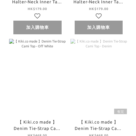
Halter-Neck Inner Tank
Halter-Neck Inner Tank
Top - Yellow
Top - Brown
HK$179.00
HK$179.00
加入購物車
加入購物車
售完
【 Kiki.co made 】
【 Kiki.co made 】
Denim Tie-Strap Cami
Denim Tie-Strap Cami
Top - Off White
Top - Denim
HK$468.00
HK$468.00