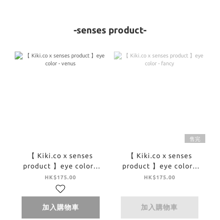
-senses product-
售完
【 Kiki.co x senses
【 Kiki.co x senses
product 】eye color -
product 】eye color -
venus
fancy
HK$175.00
HK$175.00
加入購物車
加入購物車