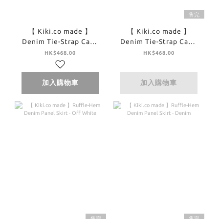
售完
【 Kiki.co made 】
【 Kiki.co made 】
Denim Tie-Strap Cami
Denim Tie-Strap Cami
Top - Off White
Top - Denim
HK$468.00
HK$468.00
加入購物車
加入購物車
售完
售完