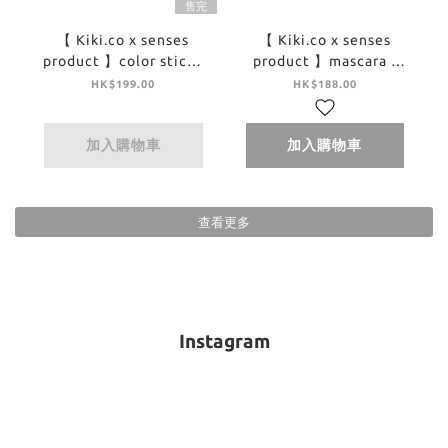
售完
【 Kiki.co x senses
【 Kiki.co x senses
product 】color stick -
product 】mascara -
sweet charm
rococo
HK$199.00
HK$188.00
加入購物車
加入購物車
查看更多
Instagram