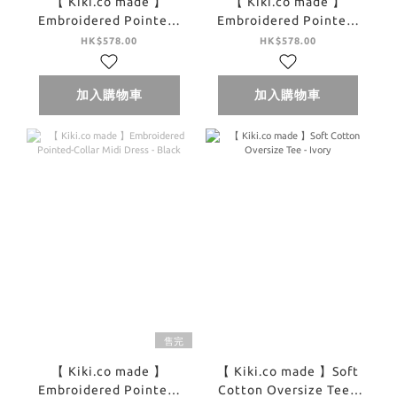
【 Kiki.co made 】
【 Kiki.co made 】
Embroidered Pointed-
Embroidered Pointed-
Collar Midi Dress -
Collar Midi Dress -
HK$578.00
HK$578.00
Ivory
Brown
加入購物車
加入購物車
售完
【 Kiki.co made 】
【 Kiki.co made 】Soft
Embroidered Pointed-
Cotton Oversize Tee -