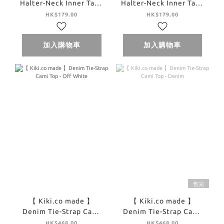
Halter-Neck Inner Tank
Halter-Neck Inner Tank
Top - Yellow
Top - Brown
HK$179.00
HK$179.00
加入購物車
加入購物車
售完
【 Kiki.co made 】
【 Kiki.co made 】
Denim Tie-Strap Cami
Denim Tie-Strap Cami
Top - Off White
Top - Denim
HK$468.00
HK$468.00