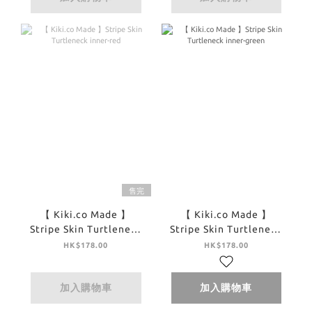
售完
【 Kiki.co Made 】
【 Kiki.co Made 】
Stripe Skin Turtleneck
Stripe Skin Turtleneck
inner-red
inner-green
HK$178.00
HK$178.00
加入購物車
加入購物車