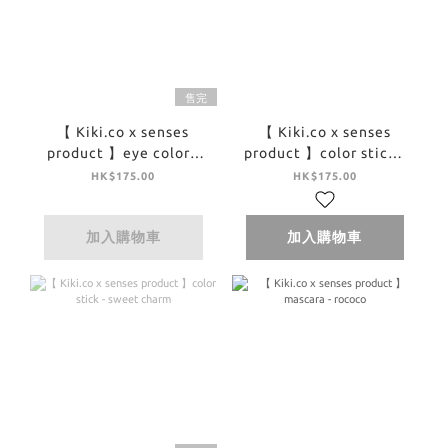
售完
【 Kiki.co x senses
【 Kiki.co x senses
product 】eye color -
product 】color stick -
useful grow eye color
wet
HK$175.00
HK$175.00
bijou
加入購物車
加入購物車