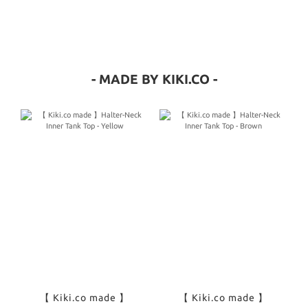
- MADE BY KIKI.CO -
【 Kiki.co made 】
【 Kiki.co made 】