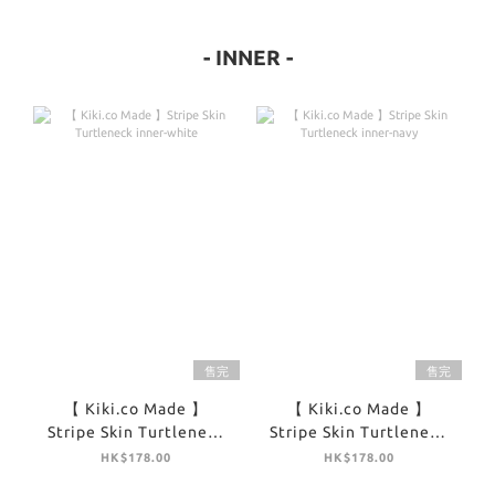
- INNER -
售完
售完
【 Kiki.co Made 】
【 Kiki.co Made 】
Stripe Skin Turtleneck
Stripe Skin Turtleneck
inner-white
inner-navy
HK$178.00
HK$178.00