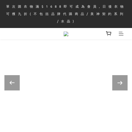
單 次 購 衣 物 滿 $ 1 6 8 8 即 可 成 為 會 員 , 日 後 衣 物 
可 獲 九 折 ( 不 包 括 品 牌 代 購 商 品 / 美 神 契 約 系 列 
/ 水 晶 )