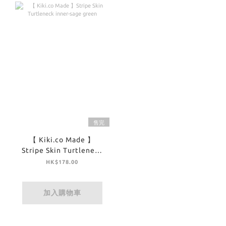
售完
【 Kiki.co Made 】
Stripe Skin Turtleneck
inner-sage green
HK$178.00
加入購物車