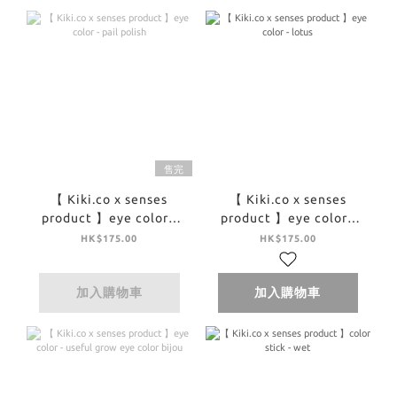
售完
【 Kiki.co x senses
【 Kiki.co x senses
product 】eye color -
product 】eye color -
pail polish
lotus
HK$175.00
HK$175.00
加入購物車
加入購物車