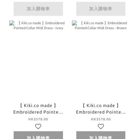
加入購物車
加入購物車
【 Kiki.co made 】
【 Kiki.co made 】
Embroidered Pointed-
Embroidered Pointed-
Collar Midi Dress -
Collar Midi Dress -
HK$578.00
HK$578.00
Ivory
Brown
加入購物車
加入購物車