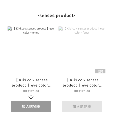
-senses product-
售完
【 Kiki.co x senses
【 Kiki.co x senses
product 】eye color -
product 】eye color -
venus
fancy
HK$175.00
HK$175.00
加入購物車
加入購物車