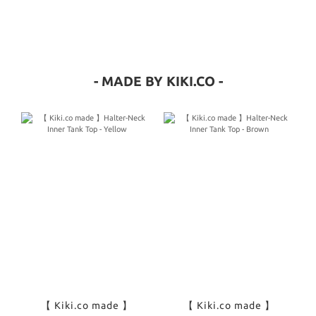
- MADE BY KIKI.CO -
【 Kiki.co made 】
【 Kiki.co made 】