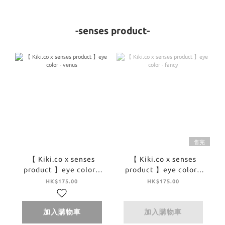
-senses product-
售完
【 Kiki.co x senses
【 Kiki.co x senses
product 】eye color -
product 】eye color -
venus
fancy
HK$175.00
HK$175.00
加入購物車
加入購物車