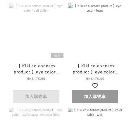
售完
【 Kiki.co x senses
【 Kiki.co x senses
product 】eye color -
product 】eye color -
pail polish
lotus
HK$175.00
HK$175.00
加入購物車
加入購物車