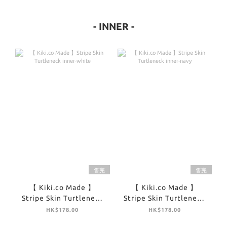
- INNER -
售完
售完
【 Kiki.co Made 】
【 Kiki.co Made 】
Stripe Skin Turtleneck
Stripe Skin Turtleneck
inner-white
inner-navy
HK$178.00
HK$178.00