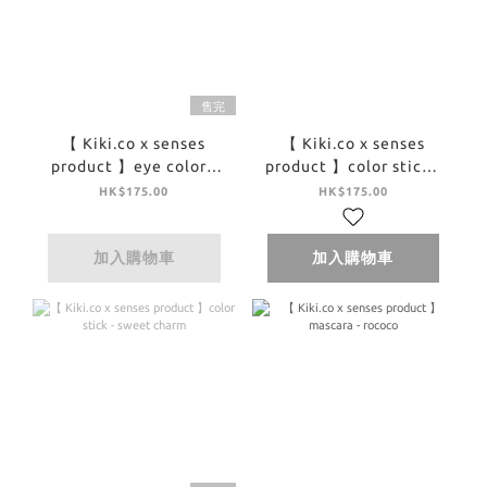
售完
【 Kiki.co x senses
【 Kiki.co x senses
product 】eye color -
product 】color stick -
useful grow eye color
wet
HK$175.00
HK$175.00
bijou
加入購物車
加入購物車