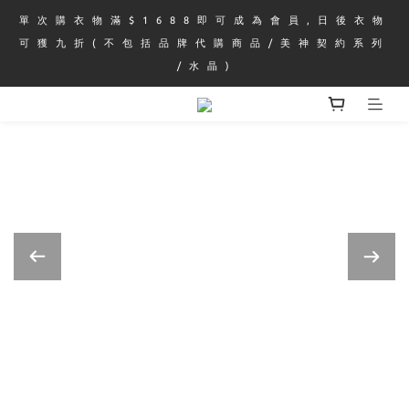
單 次 購 衣 物 滿 $ 1 6 8 8 即 可 成 為 會 員 , 日 後 衣 物 
可 獲 九 折 ( 不 包 括 品 牌 代 購 商 品 / 美 神 契 約 系 列 
/ 水 晶 )