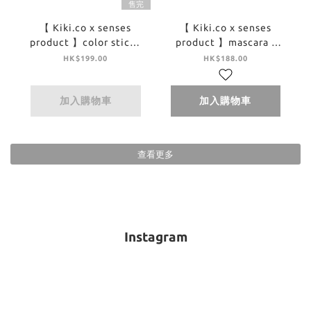
售完
【 Kiki.co x senses
【 Kiki.co x senses
product 】color stick -
product 】mascara -
sweet charm
rococo
HK$199.00
HK$188.00
加入購物車
加入購物車
查看更多
Instagram