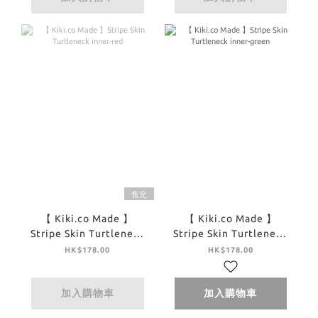
售完
【 Kiki.co Made 】
【 Kiki.co Made 】
Stripe Skin Turtleneck
Stripe Skin Turtleneck
inner-red
inner-green
HK$178.00
HK$178.00
加入購物車
加入購物車