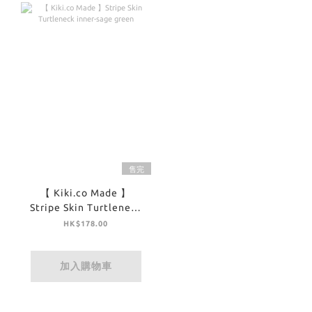
售完
【 Kiki.co Made 】
Stripe Skin Turtleneck
inner-sage green
HK$178.00
加入購物車