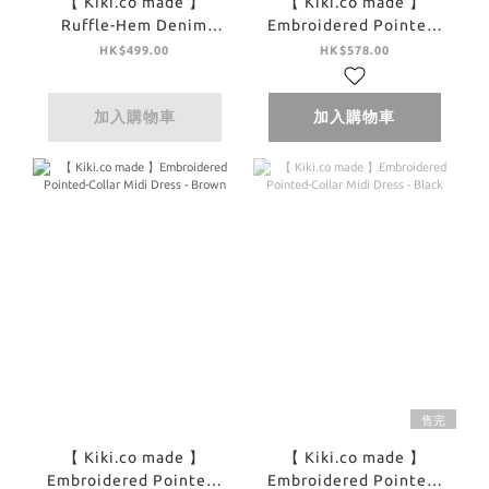
【 Kiki.co made 】
【 Kiki.co made 】
Ruffle-Hem Denim
Embroidered Pointed-
Panel Skirt - Denim
Collar Midi Dress -
HK$499.00
HK$578.00
Ivory
加入購物車
加入購物車
售完
【 Kiki.co made 】
【 Kiki.co made 】
Embroidered Pointed-
Embroidered Pointed-