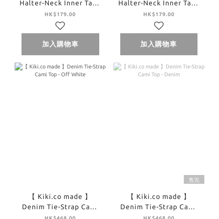
Halter-Neck Inner Tank
Halter-Neck Inner Tank
Top - Yellow
Top - Brown
HK$179.00
HK$179.00
加入購物車
加入購物車
售完
【 Kiki.co made 】
【 Kiki.co made 】
Denim Tie-Strap Cami
Denim Tie-Strap Cami
Top - Off White
Top - Denim
HK$468.00
HK$468.00