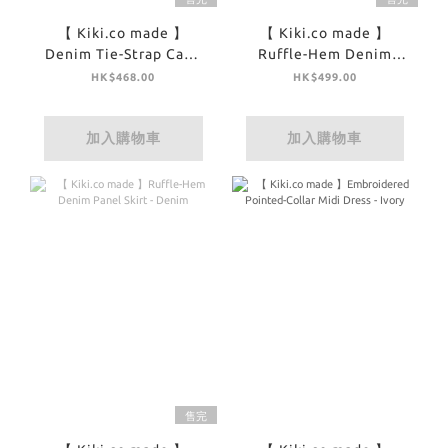
【 Kiki.co made 】
【 Kiki.co made 】
Denim Tie-Strap Cami
Ruffle-Hem Denim
Top - Denim
Panel Skirt - Off White
HK$468.00
HK$499.00
加入購物車
加入購物車
售完