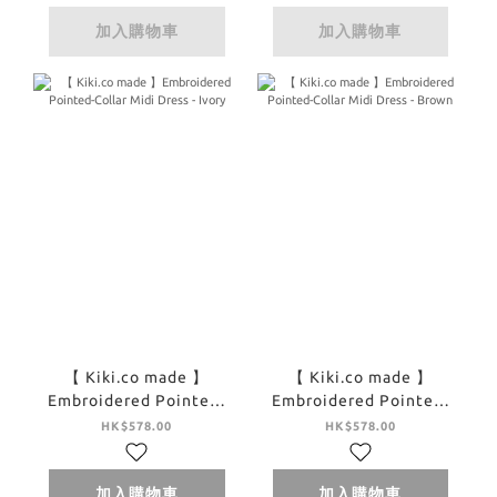
加入購物車
加入購物車
【 Kiki.co made 】
【 Kiki.co made 】
Embroidered Pointed-
Embroidered Pointed-
Collar Midi Dress -
Collar Midi Dress -
HK$578.00
HK$578.00
Ivory
Brown
加入購物車
加入購物車