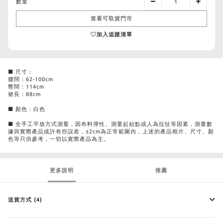
數量
查看可取貨門市
加入追蹤清單
■ 尺寸：
腰闊：62-100cm
臀闊：114cm
裙長：88cm
■ 顏色：白色
■ 全手工平放方式測量，因布料彈性、測量起始點或人為拉扯等因素，測量數
據與實際產品或許有些誤差，±2cm為正常範圍內，上述的產品相片、尺寸、顏
色等只供參考，一切以實際產品為主。
更多說明
推薦
送貨方式 (4)