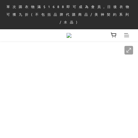
單 次 購 衣 物 滿 $ 1 6 8 8 即 可 成 為 會 員 , 日 後 衣 物 
可 獲 九 折 ( 不 包 括 品 牌 代 購 商 品 / 美 神 契 約 系 列 
/ 水 晶 )