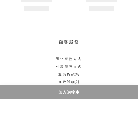
顧客服務
運送服務方式
付款服務方式
退換貨政策
條款與細則
加入購物車
聯絡我們
電話 / 3706 1700
門市/ 旺角西洋菜南街5號好望角大廈1905室
時間 / 星期一至五 3:00-10:00PM 星期六日 2:00-